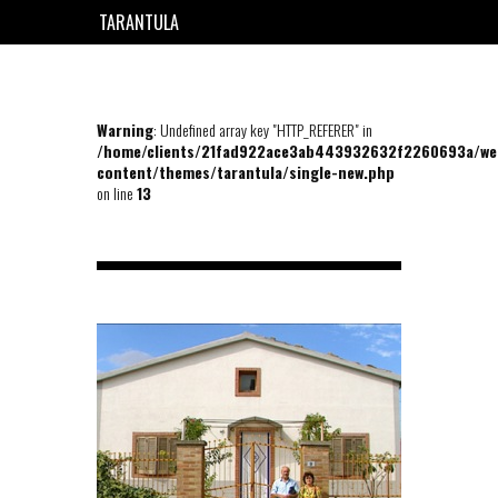
TARANTULA
EN
FR
Warning
: Undefined array key "HTTP_REFERER" in
/home/clients/21fad922ace3ab443932632f2260693a/we
content/themes/tarantula/single-new.php
on line
13