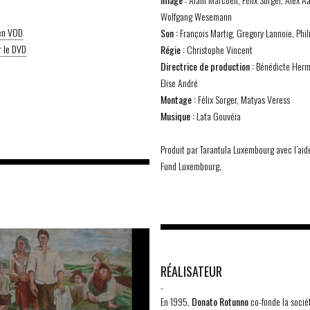
Wolfgang Wesemann
 en VOD
Son :
François Martig, Gregory Lannoie, Phi
 le DVD
Régie :
Christophe Vincent
Directrice de production :
Bénédicte Herm
Elise André
Montage :
Félix Sorger, Matyas Veress
Musique :
Lata Gouvéia
Produit par Tarantula Luxembourg avec l’aid
Fund Luxembourg.
RÉALISATEUR
-
En 1995,
Donato Rotunno
co-fonde la socié