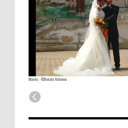
Mariés
-
©Donato Rotunno