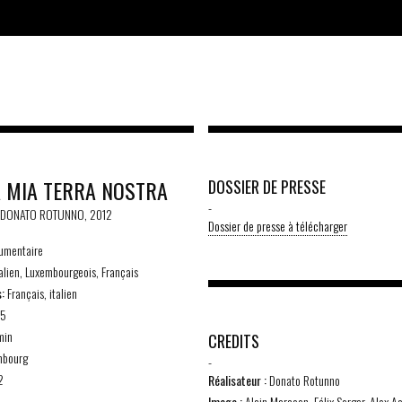
 MIA TERRA NOSTRA
DOSSIER DE PRESSE
-
E DONATO ROTUNNO, 2012
Dossier de presse à télécharger
umentaire
talien, Luxembourgeois, Français
s:
Français, italien
85
min
CREDITS
mbourg
-
2
Réalisateur :
Donato Rotunno
Image :
Alain Marcoen, Félix Sorger, Alex A