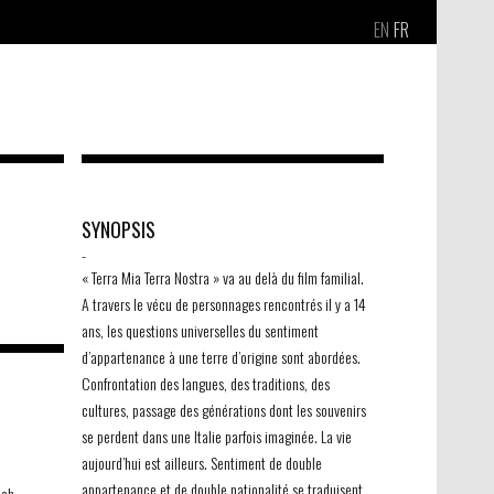
EN
FR
SYNOPSIS
-
« Terra Mia Terra Nostra » va au delà du film familial.
A travers le vécu de personnages rencontrés il y a 14
ans, les questions universelles du sentiment
d’appartenance à une terre d’origine sont abordées.
Confrontation des langues, des traditions, des
cultures, passage des générations dont les souvenirs
se perdent dans une Italie parfois imaginée. La vie
aujourd’hui est ailleurs. Sentiment de double
appartenance et de double nationalité se traduisent
ach,