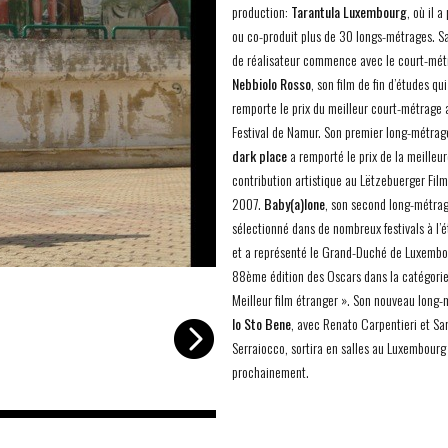
production:
Tarantula Luxembourg
, où il a
ou co-produit plus de 30 longs-métrages. Sa
de réalisateur commence avec le court-mét
Nebbiolo Rosso
, son film de fin d’études qui
remporte le prix du meilleur court-métrage 
Festival de Namur. Son premier long-métrag
dark place
a remporté le prix de la meilleu
contribution artistique au Lëtzebuerger Film
2007.
Baby(a)lone
, son second long-métrag
sélectionné dans de nombreux festivals à l’
et a représenté le Grand-Duché de Luxembo
88ème édition des Oscars dans la catégorie
-
©Tarantula
Meilleur film étranger ». Son nouveau long
Io Sto Bene
, avec Renato Carpentieri et Sa
Serraiocco, sortira en salles au Luxembourg
prochainement.