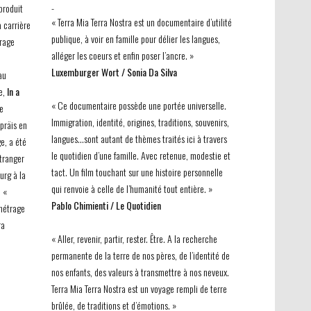
-
 produit
« Terra Mia Terra Nostra est un documentaire d’utilité
 carrière
publique, à voir en famille pour délier les langues,
rage
alléger les coeurs et enfin poser l’ancre. »
Luxemburger Wort / Sonia Da Silva
au
e,
In a
« Ce documentaire possède une portée universelle.
re
Immigration, identité, origines, traditions, souvenirs,
präis en
langues…sont autant de thèmes traités ici à travers
e, a été
le quotidien d’une famille. Avec retenue, modestie et
étranger
tact. Un film touchant sur une histoire personnelle
urg à la
qui renvoie à celle de l’humanité tout entière. »
 «
Pablo Chimienti / Le Quotidien
-métrage
ra
« Aller, revenir, partir, rester. Être. A la recherche
permanente de la terre de nos pères, de l’identité de
nos enfants, des valeurs à transmettre à nos neveux.
Terra Mia Terra Nostra est un voyage rempli de terre
brûlée, de traditions et d’émotions. »