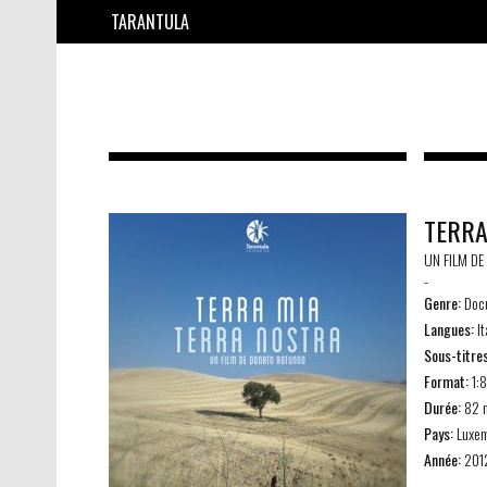
TARANTULA
TERRA
UN FILM D
-
Genre:
Doc
Langues:
I
Sous-titre
Format:
1:
Durée:
82 
Pays:
Luxe
Année:
201