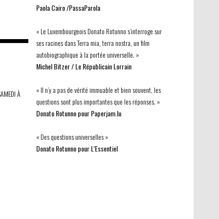
Paola Cairo /PassaParola
« Le Luxembourgeois Donato Rotunno s’interroge sur
ses racines dans Terra mia, terra nostra, un film
autobiographique à la portée universelle. »
Michel Bitzer / Le Républicain Lorrain
« Il n’y a pas de vérité immuable et bien souvent, les
SAMEDI À
questions sont plus importantes que les réponses. »
Donato Rotunno pour Paperjam.lu
« Des questions universelles »
Donato Rotunno pour L’Essentiel