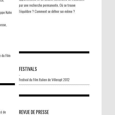
par une recherche permanente. Où se trouve
l’équilibre ? Comment se définir soi-même ?
lippe Kohn
esse,
e du Film
FESTIVALS
-
Festival du Film Italien de Villerupt 2012
-
©Tarantula
REVUE DE PRESSE
té de