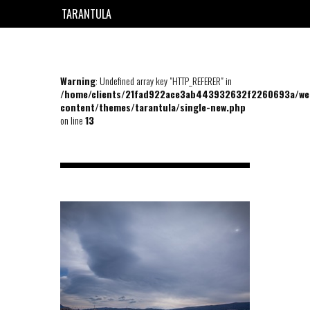
TARANTULA
EN
FR
Warning
: Undefined array key "HTTP_REFERER" in
/home/clients/21fad922ace3ab443932632f2260693a/we
content/themes/tarantula/single-new.php
on line
13