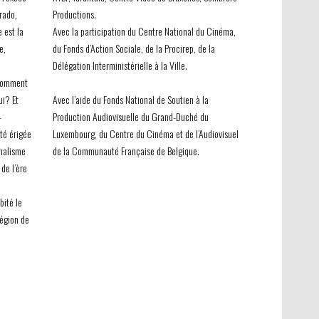
rado,
Productions.
e est la
Avec la participation du Centre National du Cinéma,
e,
du Fonds d’Action Sociale, de la Procirep, de la
Délégation Interministérielle à la Ville.
 Comment
ui? Et
Avec l’aide du Fonds National de Soutien à la
-
Production Audiovisuelle du Grand-Duché du
été érigée
Luxembourg, du Centre du Cinéma et de l’Audiovisuel
rnalisme
de la Communauté Française de Belgique.
de l’ère
bité le
région de