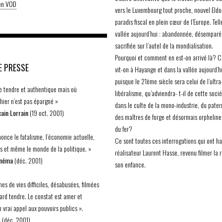
 en VOD
vers le Luxembourg tout proche, nouvel Eldo
paradis fiscal en plein cœur de l’Europe. Tell
vallée aujourd’hui : abandonnée, désemparé
sacrifiée sur l’autel de la mondialisation.
Pourquoi et comment en est-on arrivé là?
E PRESSE
vit-on à Hayange et dans la vallée aujourd’h
puisque le 21ème siècle sera celui de l’ultra
 tendre et authentique mais où
libéralisme, qu’adviendra- t-il de cette soci
’hier n’est pas épargné »
dans le culte de la mono-industrie, du pate
ain Lorrain
(19 oct. 2001)
des maîtres de forge et désormais orpheline 
du fer?
once le fatalisme, l’économie actuelle,
Ce sont toutes ces interrogations qui ont ha
ts et même le monde de la politique. »
réalisateur Laurent Hasse, revenu filmer la 
inéma
(déc. 2001)
son enfance.
es de vies difficiles, désabusées, filmées
ard tendre. Le constat est amer et
 vrai appel aux pouvoirs publics ».
s
(déc. 2001)