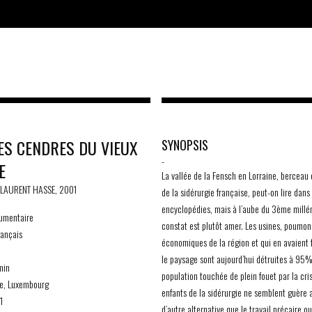
ES CENDRES DU VIEUX
SYNOPSIS
-
E
La vallée de la Fensch en Lorraine, berceau 
 LAURENT HASSE, 2001
de la sidérurgie française, peut-on lire dans 
encyclopédies, mais à l’aube du 3ème millén
mentaire
constat est plutôt amer. Les usines, poumon
ançais
économiques de la région et qui en avaient
le paysage sont aujourd’hui détruites à 95%
min
population touchée de plein fouet par la cri
e, Luxembourg
enfants de la sidérurgie ne semblent guère 
1
d’autre alternative que le travail précaire ou