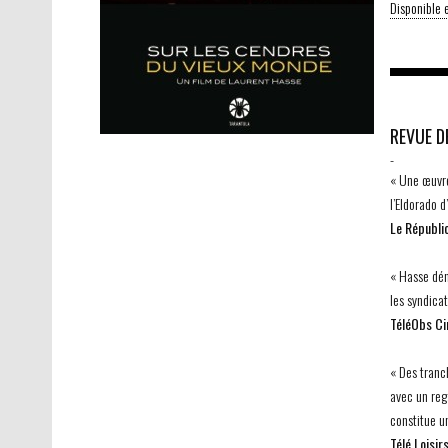
Disponible
REVUE D
-
« Une œuvre
l’Eldorado d
Le Républic
« Hasse dén
les syndica
TéléObs C
« Des tranch
avec un reg
constitue un
Télé Loisir