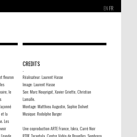
EN
FR
CREDITS
-
et fleuron
Réalisateur: Laurent Hasse
les
Image: Laurent Hasse
aire, le
Son: Marc Nouyrigat, Xavier Griette, Christian
s
Lamalle.
 façonné
Montage: Matthieu Augustin, Sophie Dolivet
 et la
Musique: Rodolphe Burger
se. Les
avoir
Une coproduction ARTE France, Iskra, Carré Noir
 l’exode
RTBF, Tarantula, Centre Vidéo de Bruxelles, Sombrero