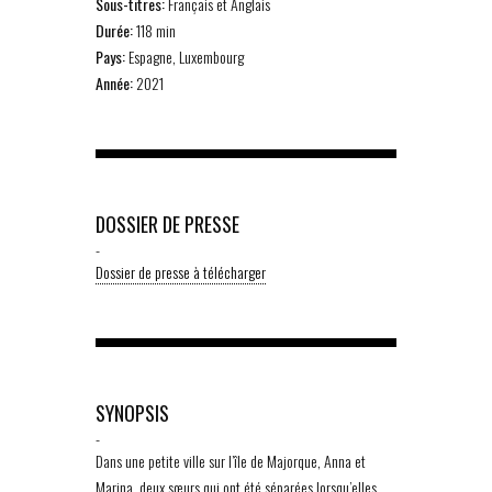
Sous-titres:
Français et Anglais
Durée:
118 min
Pays:
Espagne, Luxembourg
Année:
2021
DOSSIER DE PRESSE
-
Dossier de presse à télécharger
SYNOPSIS
-
Dans une petite ville sur l’île de Majorque, Anna et
Marina, deux sœurs qui ont été séparées lorsqu’elles