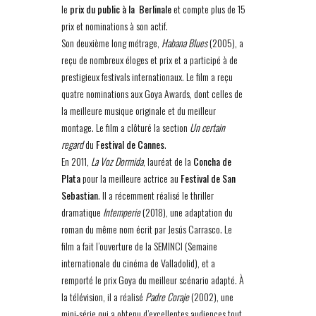
le
prix du public à la Berlinale
et compte plus de 15
prix et nominations à son actif.
Son deuxième long métrage,
Habana Blues
(2005), a
reçu de nombreux éloges et prix et a participé à de
prestigieux festivals internationaux. Le film a reçu
quatre nominations aux Goya Awards, dont celles de
la meilleure musique originale et du meilleur
montage. Le film a clôturé la section
Un certain
regard
du
Festival de Cannes
.
En 2011,
La Voz Dormida
, lauréat de la
Concha de
Plata
pour la meilleure actrice au
Festival de San
Sebastian
. Il a récemment réalisé le thriller
dramatique
Intemperie
(2018), une adaptation du
roman du même nom écrit par Jesús Carrasco. Le
film a fait l’ouverture de la SEMINCI (Semaine
internationale du cinéma de Valladolid), et a
remporté le prix Goya du meilleur scénario adapté. À
la télévision, il a réalisé
Padre Coraje
(2002), une
mini-série qui a obtenu d’excellentes audiences tout