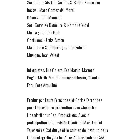
Scénario : Cristina Campos & Benito Zambrano
Image : Marc Gómez del Moral
Décors: Irene Moncada
Son: Gervaise Demeure & Nathalie Vidal
Montage: Teresa Font
Costumes: Ulrike Simon
Maquillage & coiffure: Jasmine Schmit
Musique: Joan Valent
Interprètes: Elia Galera, Eva Martin, Mariona
Pagès, Marilu Marini, Tommy Schlesser, Claudia
Faci, Pere Arquillué
Produit par Laura Fernández et Carlos Fernández
pour Filmax en co-production avec Alexandra
Hoesdorff pour Deal Productions. Avec la
participation de Televisión Española, Movistar+ et
Televisió de Catalunya et le soutien de Instituto de la
Cinematografía y de las Artes Audiovisuales (ICAA)