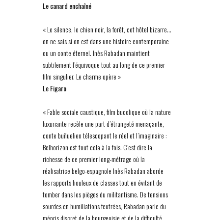
Le canard enchaîné
« Le silence, le chien noir, la forêt, cet hôtel bizarre…
on ne sais si on est dans une histoire contemporaine
ou un conte éternel. Inès Rabadan maintient
subtilement l’équivoque tout au long de ce premier
film singulier. Le charme opère »
Le Figaro
« Fable sociale caustique, film bucolique où la nature
luxuriante recèle une part d’étrangeté menaçante,
conte buñuelien télescopant le réel et l’imaginaire :
Belhorizon est tout cela à la fois. C’est dire la
richesse de ce premier long-métrage où la
réalisatrice belgo-espagnole Inès Rabadan aborde
les rapports houleux de classes tout en évitant de
tomber dans les pièges du militantisme. De tensions
sourdes en humiliations feutrées, Rabadan parle du
mépris discret de la bourgeoisie et de la difficulté