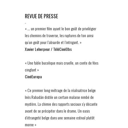
REVUE DE PRESSE
-
« … un premier film ayant le bon goût de privilégier
les chemins de traverse, les ruptures de ton ainsi
qu’un goût pour l’absurde et l’intrigant. »
Xavier Leherpeur / TéléCinéObs
« Une fable bucolique mais cruelle, un conte de fées
cinglant »
CinéEuropa
« Ce premier long métrage de la réalisatrice belge
Inès Rabadán distile un certain malaise nimbé de
mystère. La chimie des rapports sociaux s’y décante
avant de se précipiter dans le drame. Un oasis
d’étrangeté belge dans une semaine estival plutôt
morne »