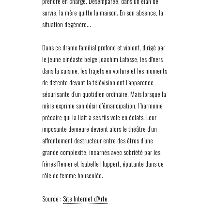
prendre en charge. Désemparée, dans un élan de
survie, la mère quitte la maison. En son absence, la
situation dégénère…
Dans ce drame familial profond et violent, dirigé par
le jeune cinéaste belge Joachim Lafosse, les dîners
dans la cuisine, les trajets en voiture et les moments
de détente devant la télévision ont l’apparence
sécurisante d’un quotidien ordinaire. Mais lorsque la
mère exprime son désir d’émancipation, l’harmonie
précaire qui la liait à ses fils vole en éclats. Leur
imposante demeure devient alors le théâtre d’un
affrontement destructeur entre des êtres d’une
grande complexité, incarnés avec sobriété par les
frères Renier et Isabelle Huppert, épatante dans ce
rôle de femme bousculée.
Source :
Site Internet d’Arte