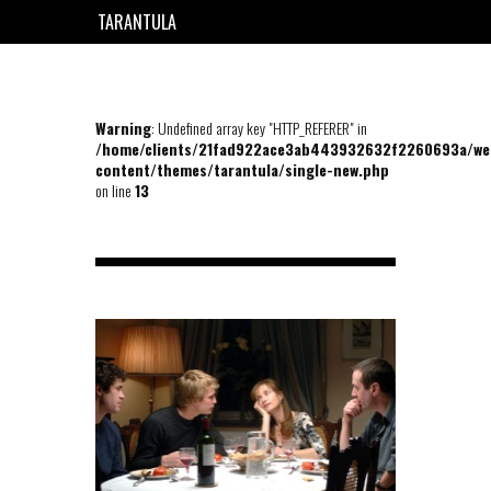
TARANTULA
EN
FR
Warning
: Undefined array key "HTTP_REFERER" in
/home/clients/21fad922ace3ab443932632f2260693a/we
content/themes/tarantula/single-new.php
on line
13