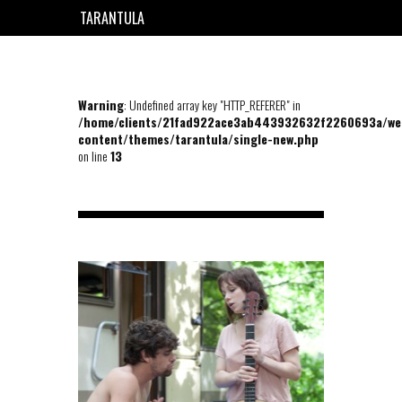
TARANTULA
EN
FR
Warning
: Undefined array key "HTTP_REFERER" in
/home/clients/21fad922ace3ab443932632f2260693a/we
content/themes/tarantula/single-new.php
on line
13