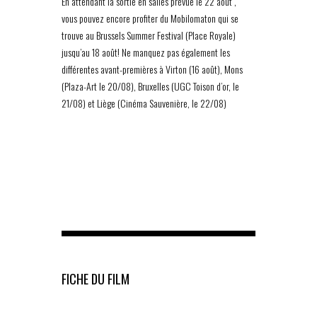
En attendant la sortie en salles prévue le 22 août ,
vous pouvez encore profiter du Mobilomaton qui se
trouve au Brussels Summer Festival (Place Royale)
jusqu’au 18 août! Ne manquez pas également les
différentes avant-premières à Virton (16 août), Mons
(Plaza-Art le 20/08), Bruxelles (UGC Toison d’or, le
21/08) et Liège (Cinéma Sauvenière, le 22/08)
FICHE DU FILM