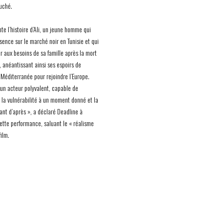
uché.
te l’histoire d’Ali, un jeune homme qui
sence sur le marché noir en Tunisie et qui
r aux besoins de sa famille après la mort
, anéantissant ainsi ses espoirs de
 Méditerranée pour rejoindre l’Europe.
 un acteur polyvalent, capable de
 la vulnérabilité à un moment donné et la
tant d’après », a déclaré Deadline à
ette performance, saluant le « réalisme
film.