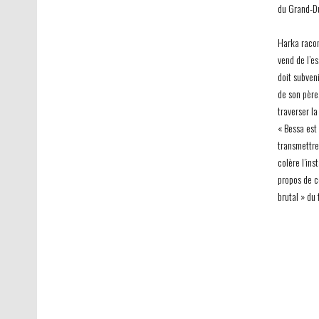
du Grand-D
Harka racon
vend de l’es
doit subveni
de son père
traverser la
« Bessa est
transmettre
colère l’ins
propos de c
brutal » du 