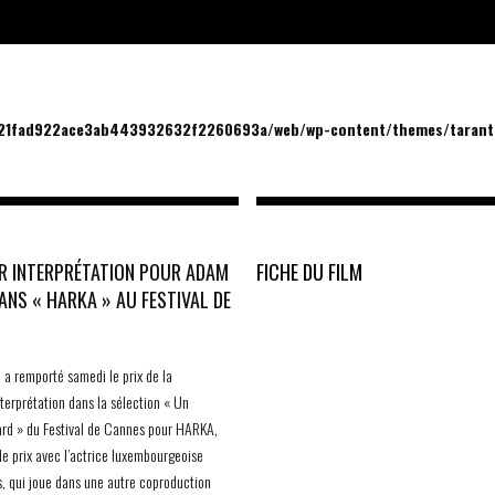
/21fad922ace3ab443932632f2260693a/web/wp-content/themes/tarantu
R INTERPRÉTATION POUR ADAM
FICHE DU FILM
ANS « HARKA » AU FESTIVAL DE
a remporté samedi le prix de la
nterprétation dans la sélection « Un
ard » du Festival de Cannes pour HARKA,
le prix avec l’actrice luxembourgeoise
s, qui joue dans une autre coproduction