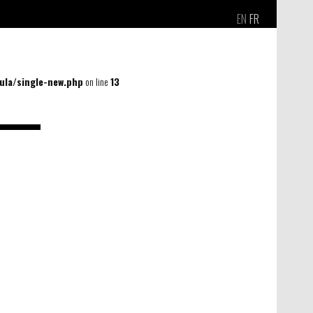
EN
FR
la/single-new.php
on line
13