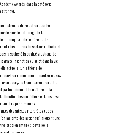
 Academy Awards, dans la catégorie
m étranger.
on nationale de sélection pour les
anisée sous le patronage de la
ie et composée de représentants
ns et d’institutions du secteur audiovisuel
ois, a souligné la qualité artistique de
a parfaite inscription du sujet dans la vie
relle actuelle sur le thème de
on, question éminemment importante dans
du Luxembourg. La Commission a en outre
ut particulièrement la maîtrise de la
 la direction des comédiens et la justesse
de vue. Les performances
antes des artistes interprètes et des
 (en majorité des nationaux) ajoutent une
tive supplémentaire à cette belle
luxembourgeoise.