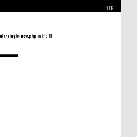
EN
FR
la/single-new.php
on line
13