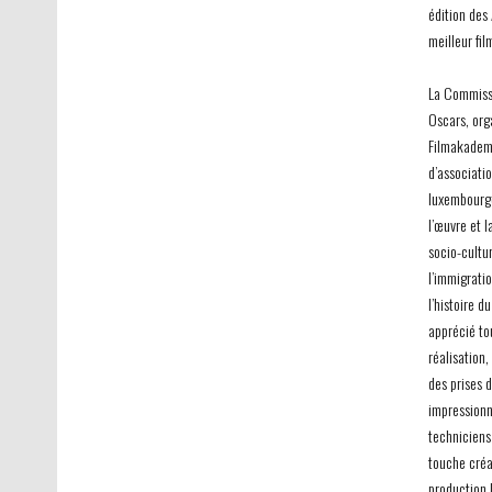
édition des
meilleur fil
La Commissi
Oscars, org
Filmakadem
d’associatio
luxembourge
l’œuvre et l
socio-cultu
l’immigrati
l’histoire 
apprécié to
réalisation,
des prises 
impressionn
techniciens
touche créa
production 