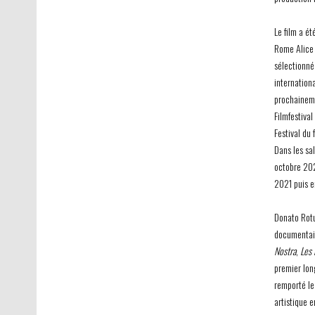
Le film a ét
Rome Alice 
sélectionné 
internationa
prochaineme
Filmfestiva
Festival du 
Dans les sa
octobre 2021
2021 puis e
Donato Rotu
documentai
Nostra
,
Les 
premier lon
remporté le 
artistique 