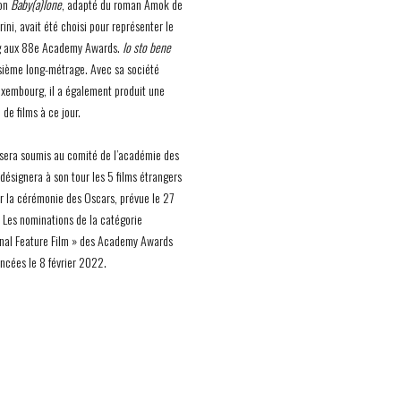
ion
Baby(a)lone
, adapté du roman Amok de
arini, avait été choisi pour représenter le
 aux 88e Academy Awards.
Io sto bene
isième long-métrage. Avec sa société
uxembourg, il a également produit une
de films à ce jour.
sera soumis au comité de l’académie des
désignera à son tour les 5 films étrangers
r la cérémonie des Oscars, prévue le 27
Les nominations de la catégorie
onal Feature Film » des Academy Awards
ncées le 8 février 2022.