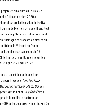
é projeté en ouverture du Festival de
nella Città en octobre 2020 et
dans plusieurs festivals dont le Festival
l du film de Mons en Belgique. Il sera tout
nt en compétition au Hof International
l en Allemagne et présenté en clôture du
film Italien de Villerupt en France.
lles luxembourgeoises depuis le 13
, le film sortira en Italie en novembre
n Belgique le 23 mars 2022.
nno a réalisé de nombreux films
res parmi lesquels
Terra Mia Terra
Mesures du rectangle
,
Blà Blä Blá
. Son
g-métrage de fiction,
In a Dark Place
a
prix de la meilleure contribution
en 2007 au Lëtzebuerger Filmpräis. Son 2e