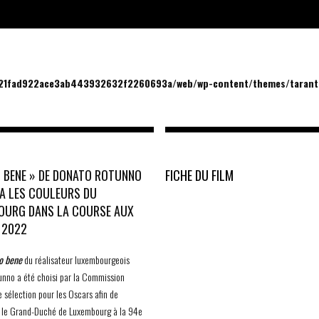
/21fad922ace3ab443932632f2260693a/web/wp-content/themes/tarantu
O BENE » DE DONATO ROTUNNO
FICHE DU FILM
A LES COULEURS DU
OURG DANS LA COURSE AUX
 2022
to bene
du réalisateur luxembourgeois
nno a été choisi par la Commission
e sélection pour les Oscars afin de
 le Grand-Duché de Luxembourg à la 94e