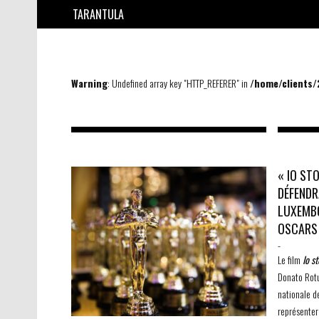
TARANTULA
Warning
: Undefined array key "HTTP_REFERER" in
/home/clients
« IO ST
DÉFENDR
LUXEMB
OSCARS
-
Le film
Io s
Donato Rotu
nationale d
représenter