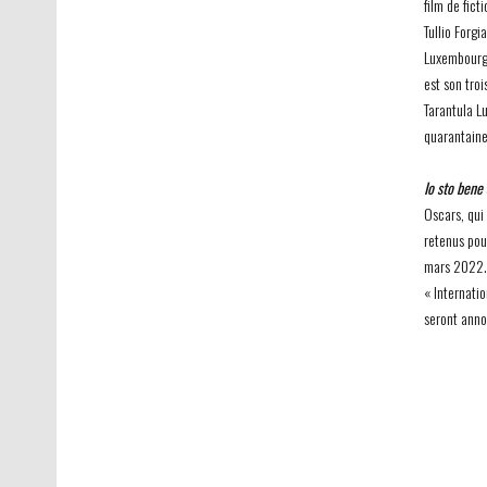
film de fict
Tullio Forgi
Luxembourg
est son tro
Tarantula L
quarantaine 
Io sto bene
Oscars, qui 
retenus pou
mars 2022. 
« Internati
seront anno