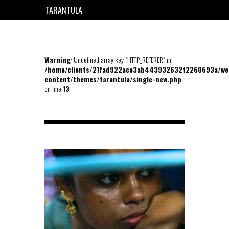
TARANTULA
EN
FR
Warning
: Undefined array key "HTTP_REFERER" in
/home/clients/21fad922ace3ab443932632f2260693a/we
content/themes/tarantula/single-new.php
on line
13