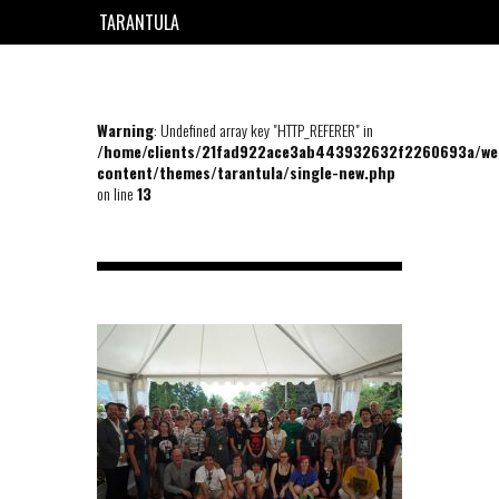
TARANTULA
EN
FR
Warning
: Undefined array key "HTTP_REFERER" in
/home/clients/21fad922ace3ab443932632f2260693a/we
content/themes/tarantula/single-new.php
on line
13