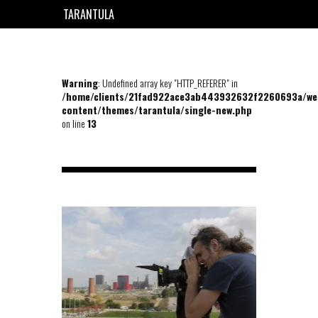
TARANTULA
EN
FR
Warning
: Undefined array key "HTTP_REFERER" in
/home/clients/21fad922ace3ab443932632f2260693a/we
content/themes/tarantula/single-new.php
on line
13