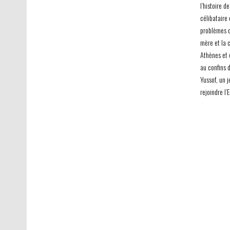
l’histoire d
célibataire 
problèmes d’
mère et la c
Athènes et d
au confins 
Yussof, un j
rejoindre l