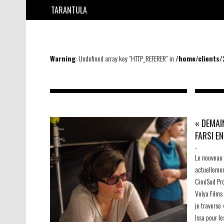
TARANTULA
Warning
: Undefined array key "HTTP_REFERER" in
/home/clients
« DEMAI
FARSI E
-
Le nouveau 
actuellemen
CinéSud Pro
Volya Films
je traverse 
Issa pour le