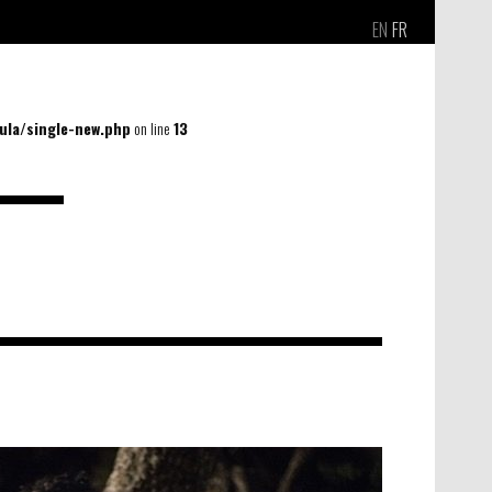
EN
FR
la/single-new.php
on line
13