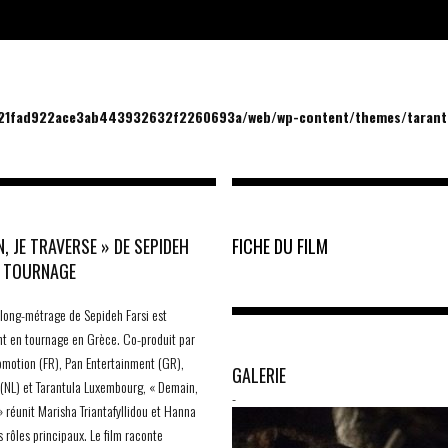
/21fad922ace3ab443932632f2260693a/web/wp-content/themes/tarantu
N, JE TRAVERSE » DE SEPIDEH
FICHE DU FILM
N TOURNAGE
long-métrage de Sepideh Farsi est
t en tournage en Grèce. Co-produit par
motion (FR), Pan Entertainment (GR),
GALERIE
 (NL) et Tarantula Luxembourg, « Demain,
-
» réunit Marisha Triantafyllidou et Hanna
s rôles principaux. Le film raconte