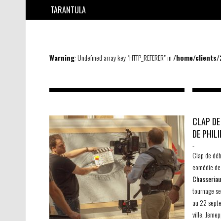
TARANTULA
Warning
: Undefined array key "HTTP_REFERER" in
/home/clients
CLAP DE
DE PHIL
-
Clap de dé
comédie de 
Chasseria
tournage se
au 22 septe
ville, Jeme