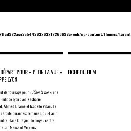
/21fad922ace3ab443932632f2260693a/web/wp-content/themes/tarantu
 DÉPART POUR « PLEIN LA VUE »
FICHE DU FILM
IPPE LYON
but de tournage pour
« Plein la vue »
, une
Philippe Lyon avec
Zacharie
ud
,
Ahmed Dramé
et
Isabelle Vitari
. Le
 déroule durant six semaines, du 14 août
mbre, dans la région de Liège : centre-
ppe-sur-Meuse et Verviers.