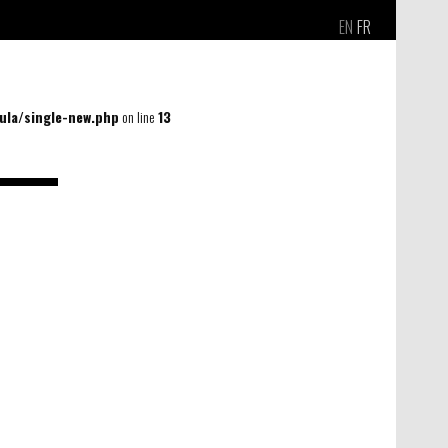
EN
FR
la/single-new.php
on line
13