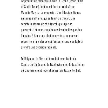
Coproduction minoritaire avec la Grèce (Avion Films
et Stathi Twins), le film est écrit et réalisé par
Manolis Mavris. Le synopsis : Des filles identiques,
en tenue militaire, qui se tuent au travail. Une
société matriarcale et oligarchique. Que se
passerait-il si nous remplacions les abeilles par des
humains ? Anna une abeille ouvrière, ne pouvant
souscrire à la violence qui l’entoure, sera conduite à
prendre une décision radicale.
En Belgique, le film a été produit avec l’aide du
Centre du Cinéma et de l’Audiovisuel et du taxshelter
du Gouvernement fédéral belge (via Taxshelter.be).