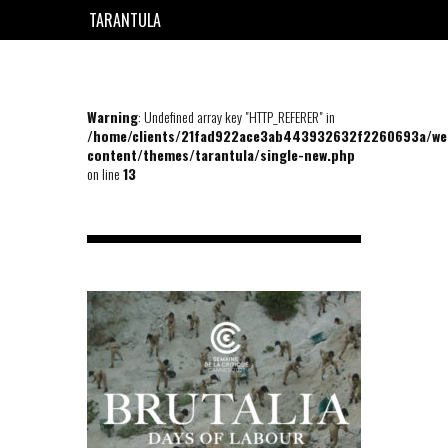
TARANTULA
EN
FR
Warning
: Undefined array key "HTTP_REFERER" in
/home/clients/21fad922ace3ab443932632f2260693a/we
content/themes/tarantula/single-new.php
on line
13