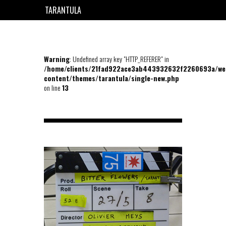
TARANTULA
EN
FR
Warning
: Undefined array key "HTTP_REFERER" in
/home/clients/21fad922ace3ab443932632f2260693a/we
content/themes/tarantula/single-new.php
on line
13