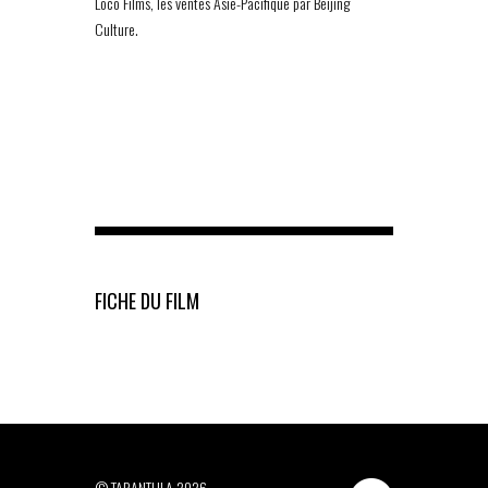
Loco Films, les ventes Asie-Pacifique par Beijing
Culture.
FICHE DU FILM
© TARANTULA 2026