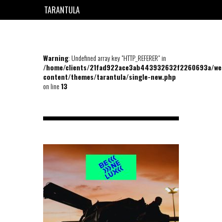
TARANTULA
EN
FR
Warning
: Undefined array key "HTTP_REFERER" in
/home/clients/21fad922ace3ab443932632f2260693a/we
content/themes/tarantula/single-new.php
on line
13