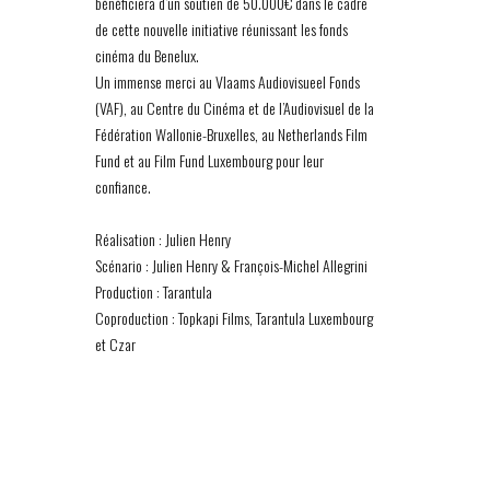
bénéficiera d’un soutien de 50.000€ dans le cadre
de cette nouvelle initiative réunissant les fonds
cinéma du Benelux.
Un immense merci au Vlaams Audiovisueel Fonds
(VAF), au Centre du Cinéma et de l’Audiovisuel de la
Fédération Wallonie-Bruxelles, au Netherlands Film
Fund et au Film Fund Luxembourg pour leur
confiance.
Réalisation : Julien Henry
Scénario : Julien Henry & François-Michel Allegrini
Production : Tarantula
Coproduction : Topkapi Films, Tarantula Luxembourg
et Czar