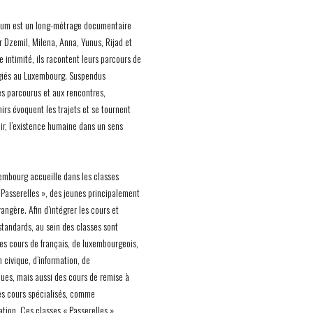
ium est un long-métrage documentaire
r Dzemil, Milena, Anna, Yunus, Rijad et
e intimité, ils racontent leurs parcours de
giés au Luxembourg. Suspendus
s parcourus et aux rencontres,
irs évoquent les trajets et se tournent
nir, l’existence humaine dans un sens
embourg accueille dans les classes
asserelles », des jeunes principalement
rangère. Afin d’intégrer les cours et
standards, au sein des classes sont
es cours de français, de luxembourgeois,
n civique, d’information, de
es, mais aussi des cours de remise à
es cours spécialisés, comme
ation. Ces classes « Passerelles »