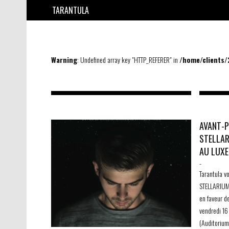
TARANTULA
Warning
: Undefined array key "HTTP_REFERER" in
/home/clients
AVANT-P
STELLAR
AU LUX
-
Tarantula v
STELLARIUM 
en faveur d
vendredi 16
(Auditorium