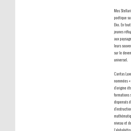
Mos Stellar
poétique su
Eko. En tout
jeunes réfu
aux paysage
leurs souven
sur le deve
universel.
Caritas Lux
nommées « P
d’origine ét
formations 
dispensés d
d’instructio
mathématiqu
niveau et d
l’alphabétis