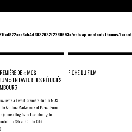
/21fad922ace3ab443932632f2260693a/web/wp-content/themes/tarantu
REMIÈRE DE « MOS
FICHE DU FILM
IUM » EN FAVEUR DES RÉFUGIÉS
EMBOURG!
ous invite à l’avant-première du film MOS
de Karolina Markiewicz et Pascal Piron,
es jeunes réfugiés au Luxembourg, le
 octobre à 19h au Cercle Cité
).