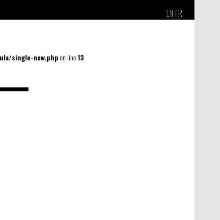
EN
FR
la/single-new.php
on line
13