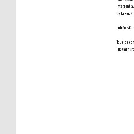
intègrent a
de la socié
Entrée 5€ –
Tous les do
Luxembourg 