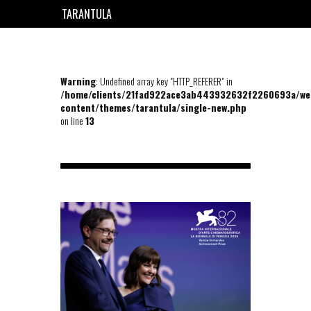
TARANTULA
EN
FR
Warning
: Undefined array key "HTTP_REFERER" in
/home/clients/21fad922ace3ab443932632f2260693a/we
content/themes/tarantula/single-new.php
on line
13