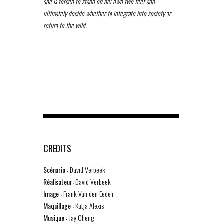
she is forced to stand on her own two feet and
ultimately decide whether to integrate into society or
return to the wild.
CREDITS
-
Scénario :
David Verbeek
Réalisateur:
David Verbeek
Image :
Frank Van den Eeden
Maquillage :
Katja Alexis
Musique :
Jay Cheng