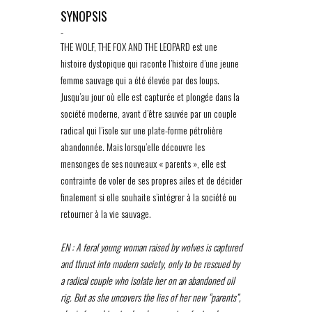
SYNOPSIS
-
THE WOLF, THE FOX AND THE LEOPARD est une
histoire dystopique qui raconte l’histoire d’une jeune
femme sauvage qui a été élevée par des loups.
Jusqu’au jour où elle est capturée et plongée dans la
société moderne, avant d’être sauvée par un couple
radical qui l’isole sur une plate-forme pétrolière
abandonnée. Mais lorsqu’elle découvre les
mensonges de ses nouveaux « parents », elle est
contrainte de voler de ses propres ailes et de décider
finalement si elle souhaite s’intégrer à la société ou
retourner à la vie sauvage.
EN : A feral young woman raised by wolves is captured
and thrust into modern society, only to be rescued by
a radical couple who isolate her on an abandoned oil
rig. But as she uncovers the lies of her new “parents”,