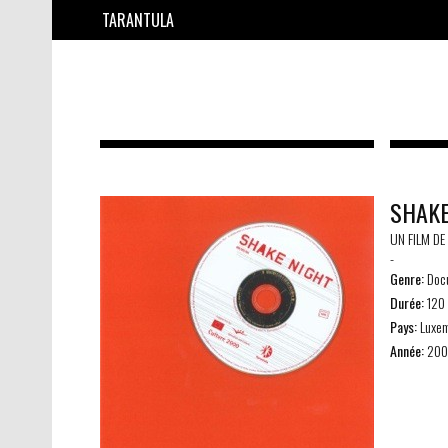
TARANTULA
SHAKE
UN FILM D
-
Genre:
Docu
Durée:
120 
Pays:
Luxem
Année:
200