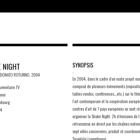
 NIGHT
SYNOPSIS
-
E DONATO ROTUNNO, 2004
En 2004, dans le cadre d’un vaste projet e
composé de plusieurs évènements (expositi
mentaire TV
tables-rondes, conférences…etc.) sur le th
min
l’art contemporain et la coopération europé
bourg
centres d’art de 7 pays européens se sont ré
4
organiser la Shake Night: 2h d’émission de t
retransmise en direct par les chaînes natio
sept villes concernées, produit et coordonn
Tarantula Luxembourg.