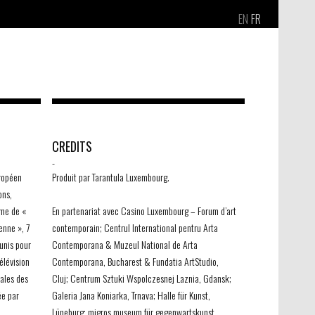
EN
FR
CREDITS
-
uropéen
Produit par Tarantula Luxembourg.
ons,
ème de «
En partenariat avec Casino Luxembourg – Forum d’art
enne », 7
contemporain; Centrul International pentru Arta
unis pour
Contemporana & Muzeul National de Arta
élévision
Contemporana, Bucharest & Fundatia ArtStudio,
nales des
Cluj; Centrum Sztuki Wspolczesnej Laznia, Gdansk;
ée par
Galeria Jana Koniarka, Trnava; Halle für Kunst,
Lüneburg; migros museum für gegenwartskunst,