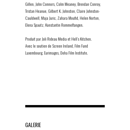
Gillen, John Connors, Colm Meaney, Brendan Conroy,
Tristan Heanue, Gilbert K. Johnston, Claire Johnston-
Cauldwell, Maja Juric, Zahara Moufid, Helen Norton,
Elena Spautz, Konstantin Rommelfangen.
Produit par Joli Rideau Media et Hell’s Kitchen.
Avec le soutien de Screen Ireland, Film Fund
Luxembourg, Eurimages, Doha Film Institute.
GALERIE