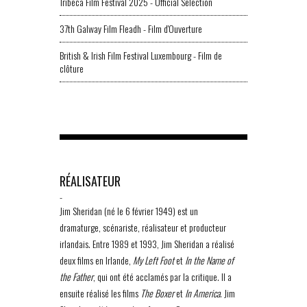
Tribeca Film Festival 2025 - Official Selection
37th Galway Film Fleadh - Film d'Ouverture
British & Irish Film Festival Luxembourg - Film de
clôture
RÉALISATEUR
-
Jim Sheridan (né le 6 février 1949) est un
dramaturge, scénariste, réalisateur et producteur
irlandais. Entre 1989 et 1993, Jim Sheridan a réalisé
deux films en Irlande,
My Left Foot
et
In the Name of
the Father
, qui ont été acclamés par la critique. Il a
ensuite réalisé les films
The Boxer
et
In America
. Jim