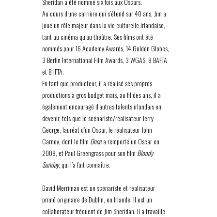
Sheridan a été nommé six fois aux Oscars.
Au cours d’une carrière qui s’étend sur 40 ans, Jim a
joué un rôle majeur dans la vie culturelle irlandaise,
tant au cinéma qu’au théâtre. Ses films ont été
nommés pour 16 Academy Awards, 14 Golden Globes,
3 Berlin International Film Awards, 3 WGAS, 8 BAFTA
et 8 IFTA.
En tant que producteur, il a réalisé ses propres
productions à gros budget mais, au fil des ans, il a
également encouragé d’autres talents irlandais en
devenir, tels que le scénariste/réalisateur Terry
George, lauréat d’un Oscar, le réalisateur John
Carney, dont le film
Once
a remporté un Oscar en
2008, et Paul Greengrass pour son film
Bloody
Sunday
, qui l’a fait connaître.
David Merriman est un scénariste et réalisateur
primé originaire de Dublin, en Irlande. Il est un
collaborateur fréquent de Jim Sheridan. Il a travaillé