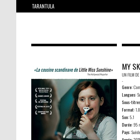
TARANTULA
MY SK
UN FILM DE
-
Genre:
Comé
Langues:
Su
Sous-titres
Format:
1.
Son:
5.1
Durée:
95 
Pays:
Suède
Année:
201