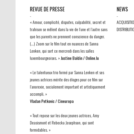
REVUE DE PRESSE
NEWS
-
-
« Amour, complicité, disputes, culpabilité, secret et
ACQUISITIO
trahison se mêlent dans la vie de l’une et l’autre sans
DISTRIBUTI
que les parents ne prennent conscience du danger.
(…) Zoom sur le film tout en nuances de Sanna
Lenken, qui sort ce mercredi dans les salles
luxembourgeoises. »
Justine Baldin / Online.lu
« Le talentueux trio formé par Sanna Lenken et ses
jeunes actrices mérite des éloges pour ce film sur
l’anorexie, socialement important et artistiquement
accompli. »
Vladan Petkovic / Cineuropa
« Tout repose sur les deux jeunes actrices, Amy
Deasismont et Rebecka Josephson, qui sont
formidables. »