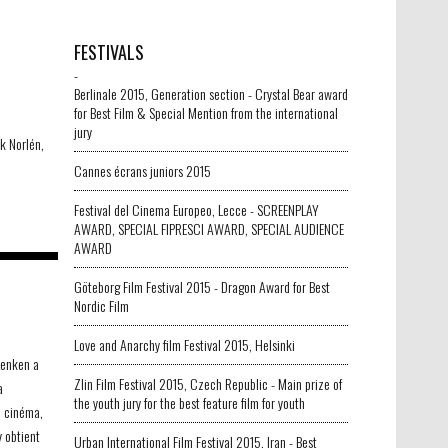
FESTIVALS
-
Berlinale 2015, Generation section - Crystal Bear award
for Best Film & Special Mention from the international
jury
k Norlén,
Cannes écrans juniors 2015
Festival del Cinema Europeo, Lecce - SCREENPLAY
AWARD, SPECIAL FIPRESCI AWARD, SPECIAL AUDIENCE
AWARD
Göteborg Film Festival 2015 - Dragon Award for Best
Nordic Film
-
Love and Anarchy film Festival 2015, Helsinki
Lenken a
Zlin Film Festival 2015, Czech Republic - Main prize of
a
the youth jury for the best feature film for youth
u cinéma,
y obtient
Urban International Film Festival 2015, Iran - Best