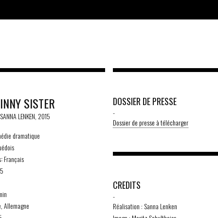
INNY SISTER
DOSSIER DE PRESSE
-
 SANNA LENKEN, 2015
Dossier de presse à télécharger
die dramatique
édois
:
Français
85
CREDITS
min
-
, Allemagne
Réalisation : Sanna Lenken
5
Image : Moritz Schultheiss