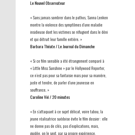
Le Nouvel Observateur
« Sans jamais sombrer dans le pathos, Sanna Lenken
montre la violence des symptômes d’une maladie
insidieuse dont les victimes se réfugient dans le déni
et qui détruit leur famille entière. »
Barbara Théate / Le Journal du Dimanche
« Si ce film sensible a été étrangement comparé à
« Little Miss Sunshine » par le Hollywood Reporter,
ce n’est pas pour sa fantaisie mais pour sa manière,
juste et tendre, de parler d’une jeunesse en
souffrance. »
Caroline Vié / 20 minutes
« En s’attaquant à ce sujet délicat, voire tabou, la
jeune réalisatrice suédoise évite le film dossier : elle
ne donne pas de clés, pas d’explications, mais,
guidée, on le sent, par sa propre expérience,