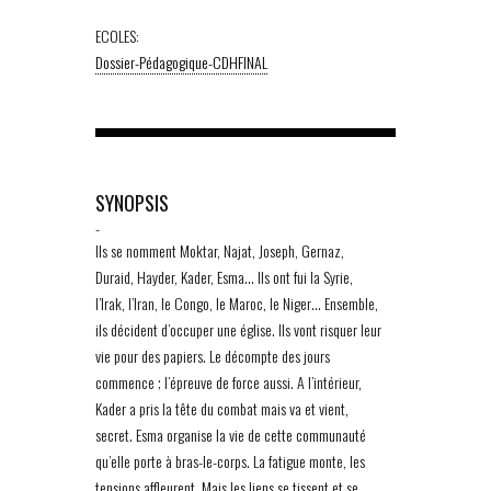
ECOLES:
Dossier-Pédagogique-CDHFINAL
SYNOPSIS
-
Ils se nomment Moktar, Najat, Joseph, Gernaz,
Duraid, Hayder, Kader, Esma… Ils ont fui la Syrie,
l’Irak, l’Iran, le Congo, le Maroc, le Niger… Ensemble,
ils décident d’occuper une église. Ils vont risquer leur
vie pour des papiers. Le décompte des jours
commence ; l’épreuve de force aussi. A l’intérieur,
Kader a pris la tête du combat mais va et vient,
secret. Esma organise la vie de cette communauté
qu’elle porte à bras-le-corps. La fatigue monte, les
tensions affleurent. Mais les liens se tissent et se