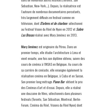
Sebastian, New-York…). Depuis, la réalisatrice est
l’auteure de nombreux documentaires percutants,
très largement diffusés en festival comme en
télévision, dont
D’arbres et de charbon
sélectionné
au Festival Vision du Réel de Nyon en 2012 et
Sobre
Las Brasas
réalisé avec Mary Jiménez en 2013.
Mary Jiménez
est originaire du Pérou. Dans un
premier temps, elle étudie l’architecture à Lima et
vient ensuite, une fois son diplôme obtenu, suivre des
cours de cinéma à l’INSAS en Belgique. Au cours de
sa carrière de cinéaste, elle enseigne également la
réalisation cinéma en Belgique, à Cuba et en Suisse.
Son premier long métrage
Piano Bar
obtient le prix
des Cinémas d’art et d’essai. Depuis, elle a réalisé
une douzaine de films, sélectionnés dans plusieurs
festivals (Toronto, San Sébastian, Montreal, Berlin-
Forum, Cinéma du Réel, Visions du Réel Nyon) dont