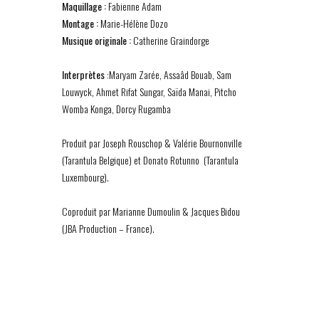
Maquillage :
Fabienne Adam
Montage :
Marie-Hélène Dozo
Musique originale :
Catherine Graindorge
Interprètes
:Maryam Zarée, Assaâd Bouab, Sam
Louwyck, Ahmet Rifat Sungar, Saïda Manai, Pitcho
Womba Konga, Dorcy Rugamba
Produit par Joseph Rouschop & Valérie Bournonville
(Tarantula Belgique) et Donato Rotunno (Tarantula
Luxembourg).
Coproduit par Marianne Dumoulin & Jacques Bidou
(JBA Production – France).