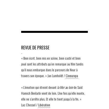
REVUE DE PRESSE
-
« Bien écrit, bien mis en scène, bien casté et bien
joué sont les attributs qu’on remarque au film tandis
qu’il nous embarque dans le parcours de Nour à
travers son époque. » Jan Lumholdt /
Cineuropa
« L’émotion qui étreint devant
la Mer au loin
de Saïd
Hamich Benlarbi vient de loin. Une fois qu’elle monte,
elle ne s’arrête plus. Et elle te tient jusqu’à la fin. »
Luc Chessel /
Libération