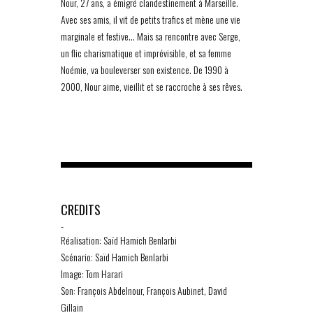
Nour, 27 ans, a émigré clandestinement à Marseille.
Avec ses amis, il vit de petits trafics et mène une vie
marginale et festive… Mais sa rencontre avec Serge,
un flic charismatique et imprévisible, et sa femme
Noémie, va bouleverser son existence. De 1990 à
2000, Nour aime, vieillit et se raccroche à ses rêves.
CREDITS
-
Réalisation: Saïd Hamich Benlarbi
Scénario: Saïd Hamich Benlarbi
Image: Tom Harari
Son: François Abdelnour, François Aubinet, David
Gillain