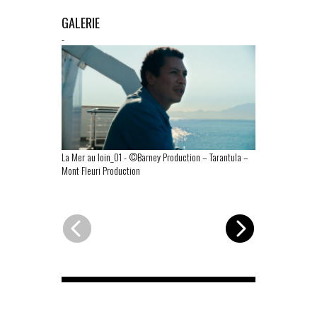
GALERIE
-
La Mer au loin_01
-
©Barney Production – Tarantula –
La Mer au loi
Mont Fleuri Production
Mont Fleuri Pr