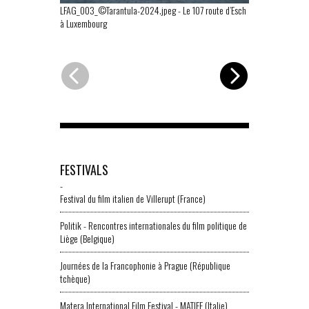
LFAG_003_©Tarantula-2024.jpeg
-
Le 107 route d’Esch
LFAG_001_©Ta
à Luxembourg
FESTIVALS
-
Festival du film italien de Villerupt (France)
Politik - Rencontres internationales du film politique de
Liège (Belgique)
Journées de la Francophonie à Prague (République
tchèque)
Matera International Film Festival - MATIFF (Italie)