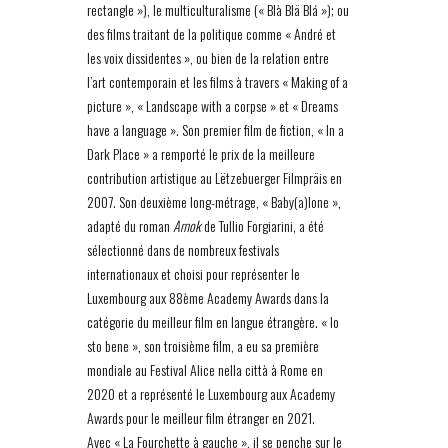
rectangle »), le multiculturalisme (« Blà Blä Blá »); ou
des films traitant de la politique comme « André et
les voix dissidentes », ou bien de la relation entre
l’art contemporain et les films à travers « Making of a
picture », « Landscape with a corpse » et « Dreams
have a language ». Son premier film de fiction, « In a
Dark Place » a remporté le prix de la meilleure
contribution artistique au Lëtzebuerger Filmpräis en
2007. Son deuxième long-métrage, « Baby(a)lone »,
adapté du roman
Amok
de Tullio Forgiarini, a été
sélectionné dans de nombreux festivals
internationaux et choisi pour représenter le
Luxembourg aux 88ème Academy Awards dans la
catégorie du meilleur film en langue étrangère. « Io
sto bene », son troisième film, a eu sa première
mondiale au Festival Alice nella città à Rome en
2020 et a représenté le Luxembourg aux Academy
Awards pour le meilleur film étranger en 2021.
Avec « La Fourchette à gauche », il se penche sur le