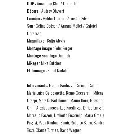
DOP :
Amandine Klee / Carlo Thiel
Décors :
Audrey Dhyvert
Lumière :
Helder Loureiro Alves Da Silva
Son :
Céline Bodson / Arnaud Mellet / Gabriel
Ohresser
Maquillage :
Katja Alexis
Montage image :
Felix Sorger
Montage son :
Ingo Dumlich
Mixage :
Mike Butcher
Etalonnage :
Raoul Nadalet
Intervenants:
Franco
Barilozzi
,
Corinne
Cahen
,
Maria Luisa
Caldognetto
, Remo
Ceccarelli
,
Milena
Crespi
, Mars Di Bartolomeo, Mauro Doro
,
Giovanni
Grilli
,
Alexis
Juncosa
, Luc Koedinger,
Enrico
Lunghi
,
Marcello
Passeri
,
Umberto
Picariello
, Maria Grazia
Puglisi,
Paca
Rimbau
,
Samir,
Roberto Serra, Sandro
Testi
,
Claude
Turmes
, David Wagner
.