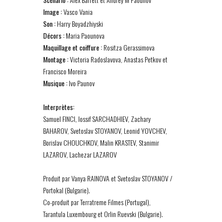
Image :
Vasco Vania
Son :
Harry Boyadzhiyski
Décors :
Maria Paounova
Maquillage et coiffure :
Rositza Gerassimova
Montage :
Victoria Radoslavova, Anastas Petkov et
Francisco Moreira
Musique :
Ivo Paunov
Interprètes:
Samuel FINCI, Iossif SARCHADHIEV, Zachary
BAHAROV, Svetoslav STOYANOV, Leonid YOVCHEV,
Borislav CHOUCHKOV, Malin KRASTEV, Stanimir
LAZAROV, Lachezar LAZAROV
Produit par Vanya RAINOVA et Svetoslav STOYANOV /
Portokal (Bulgarie).
Co-produit par Terratreme Filmes (Portugal),
Tarantula Luxembourg et Orlin Ruevski (Bulgarie).