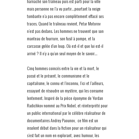
harnaché son traîneau puis est parti pour la ville
mais personne ne l’a vu partir…pourtant la neige
tombante n’a pas encore complètement effacé ses
traces. Quand le traîneau revient, Petar Motorov
n’est pas dedans. Les hommes ne trouvent que son
manteau de fourrure, son fusil à pompe, et la
carcasse gelée d’un loup. Où est-il et que lui est-il
arrivé ? Il n’y a qu’un seul moyen de le savoir…
Cinq hommes coincés entre la vie et la mort, le
passé et le présent, le communisme et le
capitalisme, le connu et l’inconnu, l’ici et l’ailleurs,
essayant de résoudre un mystère, qui les consume
lentement. Inspiré de la pièce éponyme de Yordan
Radichkov nommé au Prix Nobel, et réinterprété pour
un public international par le célèbre réalisateur de
documentaires Andrey Paounov, ce film est un
insolent début dans la fiction pour un réalisateur qui
s’est fait un nom en explorant, avec humour, les