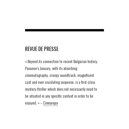
REVUE DE PRESSE
-
« Beyond its connection to recent Bulgarian history,
Paounov’s January, with its absorbing
cinematography, creepy soundtrack, magnificent
cast and ever-escalating suspense, is a first-class
mystery-thriller which does not necessarily need to
be situated in any specific context in order to be
enjoyed. » –
Cineuropa