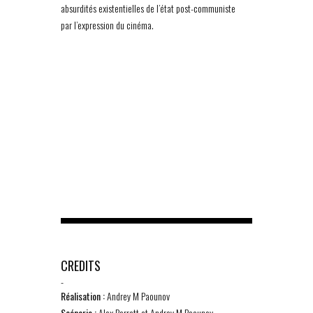
absurdités existentielles de l’état post-communiste
par l’expression du cinéma.
CREDITS
-
Réalisation :
Andrey M Paounov
Scénario :
Alex Barrett et Andrey M Paounov