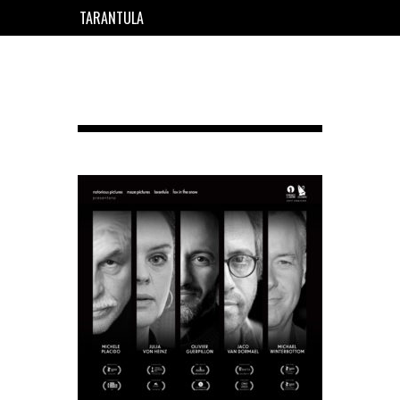
TARANTULA
EN
FR