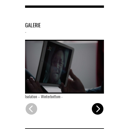
GALERIE
-
Isolation – Winterbottom
-
Isolation – Vo