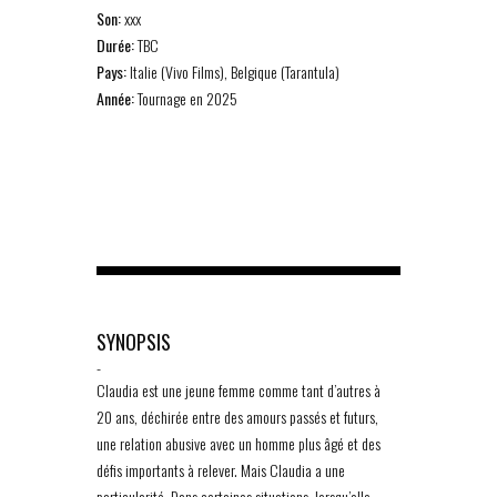
Son:
xxx
Durée:
TBC
Pays:
Italie (Vivo Films), Belgique (Tarantula)
Année:
Tournage en 2025
SYNOPSIS
-
Claudia est une jeune femme comme tant d’autres à
20 ans, déchirée entre des amours passés et futurs,
une relation abusive avec un homme plus âgé et des
défis importants à relever. Mais Claudia a une
particularité. Dans certaines situations, lorsqu’elle