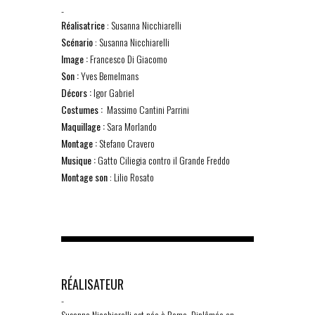
-
Réalisatrice
: Susanna Nicchiarelli
Scénario
: Susanna Nicchiarelli
Image :
Francesco Di Giacomo
Son :
Yves Bemelmans
Décors :
Igor Gabriel
Costumes :
Massimo Cantini Parrini
Maquillage :
Sara Morlando
Montage :
Stefano Cravero
Musique :
Gatto Ciliegia contro il Grande Freddo
Montage son
: Lilio Rosato
RÉALISATEUR
-
Susanna Nicchiarelli est née à Rome. Diplômée en