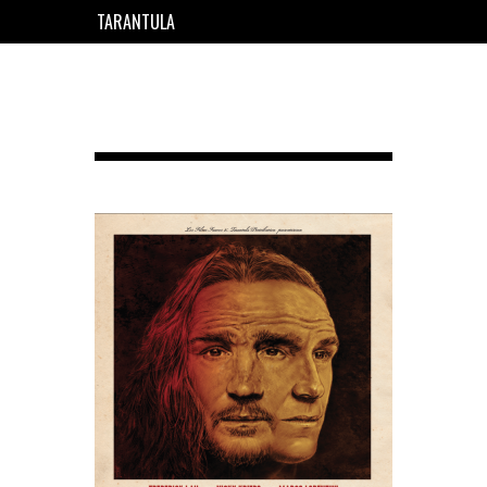
TARANTULA
EN
FR