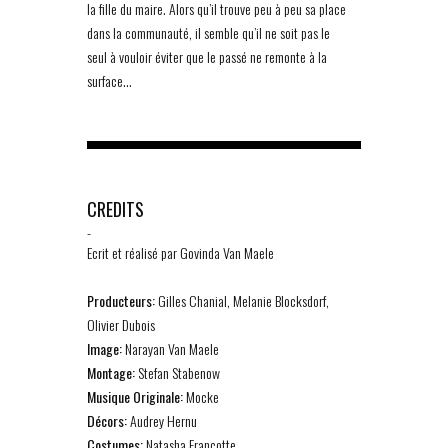
la fille du maire. Alors qu’il trouve peu à peu sa place
dans la communauté, il semble qu’il ne soit pas le
seul à vouloir éviter que le passé ne remonte à la
surface…
CREDITS
-
Ecrit et réalisé par Govinda Van Maele
Producteurs:
Gilles Chanial, Melanie Blocksdorf,
Olivier Dubois
Image:
Narayan Van Maele
Montage:
Stefan Stabenow
Musique Originale:
Mocke
Décors:
Audrey Hernu
Costumes:
Natasha Francotte