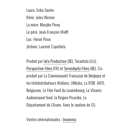
Laura: Erika Sainte
Rémi: Jules Werner
La mère: Marijke Pinoy
Le père: Jean-François Wolff
Luc: Hervé Piron
Jérôme: Laurent Capelluto
Produit par
Iota Production
(BE), Tarantula (LU),
Perspective Films
(FR) et
Serendipity Films
(BE). Co-
produit par La Communauté Française de Belgique et
les télédistributeurs Wallons, UMedia, La RTBF, ARTE,
Belgacom, Le Film Fund du Luxembourg, Le Vlaams
Audiovisueel fond, la Région Picardie, Le
Département de L’Aisne. Avec le soutien de I2I.
Ventes internationales :
Insomnia