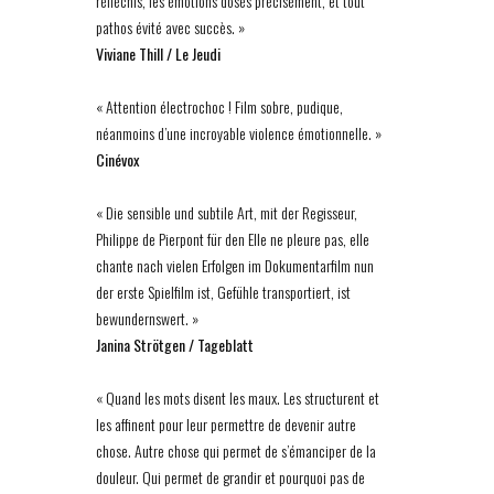
réfléchis, les émotions dosés précisément, et tout
pathos évité avec succès. »
Viviane Thill / Le Jeudi
« Attention électrochoc ! Film sobre, pudique,
néanmoins d’une incroyable violence émotionnelle. »
Cinévox
« Die sensible und subtile Art, mit der Regisseur,
Philippe de Pierpont für den Elle ne pleure pas, elle
chante nach vielen Erfolgen im Dokumentarfilm nun
der erste Spielfilm ist, Gefühle transportiert, ist
bewundernswert. »
Janina Strötgen / Tageblatt
« Quand les mots disent les maux. Les structurent et
les affinent pour leur permettre de devenir autre
chose. Autre chose qui permet de s’émanciper de la
douleur. Qui permet de grandir et pourquoi pas de