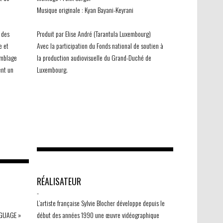
Musique originale : Kyan Bayani-Keyrani
u
 des
Produit par Elise André (Tarantula Luxembourg)
e et
Avec la participation du Fonds national de soutien à
semblage
la production audiovisuelle du Grand-Duché de
ent un
Luxembourg.
©Tarantula
-
RÉALISATEUR
-
L’artiste française Sylvie Blocher développe depuis le
NGUAGE »
début des années 1990 une œuvre vidéographique