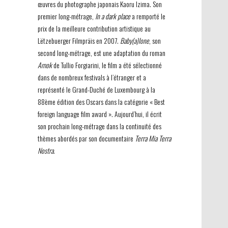
œuvres du photographe japonais Kaoru Izima. Son
premier long-métrage,
In a dark place
a remporté le
prix de la meilleure contribution artistique au
Lëtzebuerger Filmpräis en 2007.
Baby(a)lone
, son
second long-métrage, est une adaptation du roman
Amok
de Tullio Forgiarini, le film a été sélectionné
dans de nombreux festivals à l’étranger et a
représenté le Grand-Duché de Luxembourg à la
88ème édition des Oscars dans la catégorie « Best
foreign language film award ». Aujourd’hui, il écrit
son prochain long-métrage dans la continuité des
thèmes abordés par son documentaire
Terra Mia Terra
Nostra
.