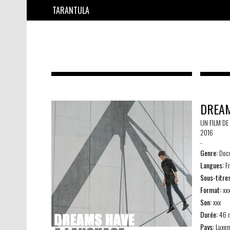
TARANTULA
DREAM
UN FILM DE
2016
-
Genre:
Docu
Langues:
Fr
Sous-titres
Format:
xx
Son:
xxx
Durée:
46 
Pays:
Luxem