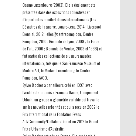
Casino Luxembourg (2003). Elle a également été
présentée dans des expositions collectives et
d’importantes manifestations internationales (Les
Désastres de la guerre, Louvre-Lens, 2014 ; Liverpool
Biennial, 2012 ; elles@centrepompidou, Centre
Pompidou, 2010 ; Biennale de Lyon, 2009 ; La Force
de l’art, 2006 ; Biennale de Venise, 2003 et 1988) et
fait partie des collections de plusieurs musées
internationaux, tels que le San Francisco Museum of
Modern Art, le Mudam Luxembourg, le Centre
Pompidou, l’AGO.
Sylvie Blocher a par ailleurs créé en 1997, avec
l’architecte-urbaniste François Daune, Campement
Urbain, un groupe à géométrie variable qui travaille
sur les nouvelles urbanités et qui a reçu en 2002 le
Prix International de la Fondation Evens :
Art/Community/Collaboration et en 2012 le Grand
Prix d’Urbanisme d’Australie.
Sylvie Blocher est née en France. Elle est basée à