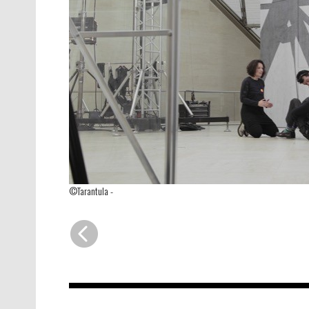
©Tarantula
-