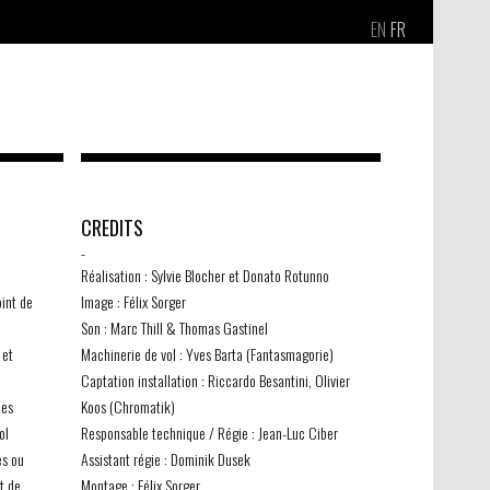
EN
FR
CREDITS
-
Réalisation : Sylvie Blocher et Donato Rotunno
int de
Image : Félix Sorger
Son : Marc Thill & Thomas Gastinel
 et
Machinerie de vol : Yves Barta (Fantasmagorie)
Captation installation : Riccardo Besantini, Olivier
nes
Koos (Chromatik)
ol
Responsable technique / Régie : Jean-Luc Ciber
es ou
Assistant régie : Dominik Dusek
t de
Montage : Félix Sorger