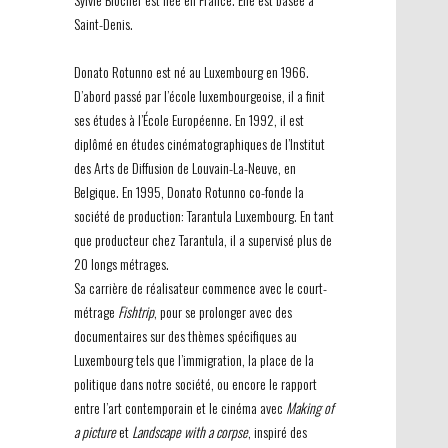
Saint-Denis.
Donato Rotunno est né au Luxembourg en 1966.
D’abord passé par l’école luxembourgeoise, il a finit
ses études à l’École Européenne. En 1992, il est
diplômé en études cinématographiques de l’Institut
des Arts de Diffusion de Louvain-La-Neuve, en
Belgique. En 1995, Donato Rotunno co-fonde la
société de production: Tarantula Luxembourg. En tant
que producteur chez Tarantula, il a supervisé plus de
20 longs métrages.
Sa carrière de réalisateur commence avec le court-
métrage
Fishtrip
, pour se prolonger avec des
documentaires sur des thèmes spécifiques au
Luxembourg tels que l’immigration, la place de la
politique dans notre société, ou encore le rapport
entre l’art contemporain et le cinéma avec
Making of
a picture
et
Landscape with a corpse
, inspiré des