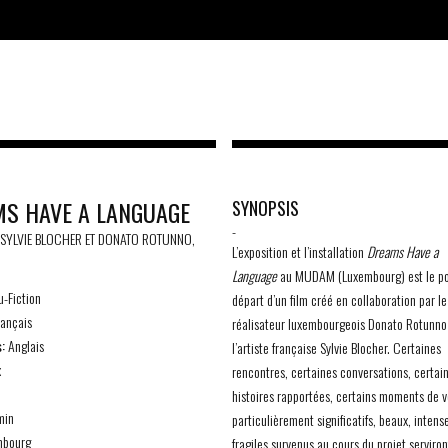
S HAVE A LANGUAGE
SYNOPSIS
-
 SYLVIE BLOCHER ET DONATO ROTUNNO,
L’exposition et l’installation
Dreams Have a
Language
au MUDAM (Luxembourg) est le po
-Fiction
départ d’un film créé en collaboration par le
ançais
réalisateur luxembourgeois Donato Rotunno
:
Anglais
l’artiste française Sylvie Blocher. Certaines
x
rencontres, certaines conversations, certai
histoires rapportées, certains moments de v
min
particulièrement significatifs, beaux, intens
bourg
fragiles survenus au cours du projet serviron