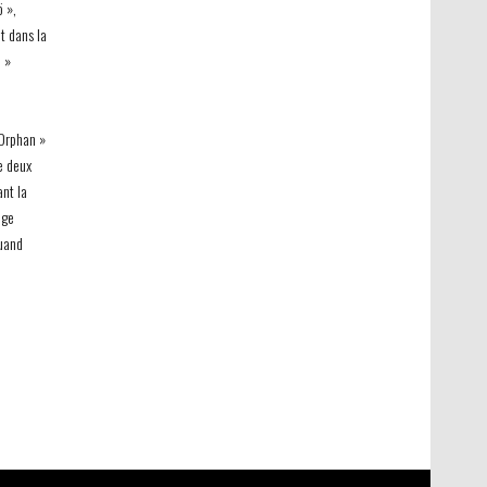
 »,
t dans la
. »
 Orphan »
e deux
ant la
age
quand