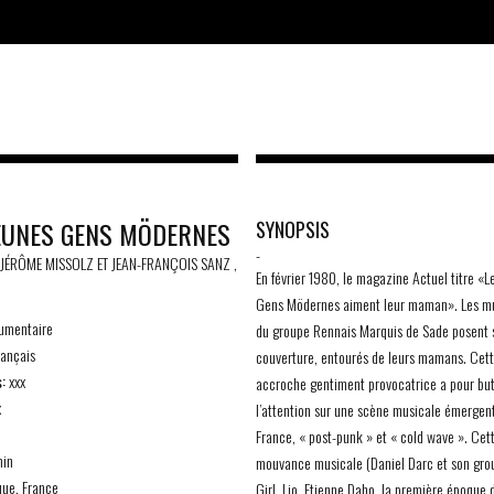
EUNES GENS MÖDERNES
SYNOPSIS
-
 JÉRÔME MISSOLZ ET JEAN-FRANÇOIS SANZ ,
En février 1980, le magazine Actuel titre «L
Gens Mödernes aiment leur maman». Les m
mentaire
du groupe Rennais Marquis de Sade posent s
ançais
couverture, entourés de leurs mamans. Cet
:
xxx
accroche gentiment provocatrice a pour but 
x
l’attention sur une scène musicale émergen
France, « post-punk » et « cold wave ». Cet
in
mouvance musicale (Daniel Darc et son grou
que, France
Girl, Lio, Etienne Daho, la première époque 