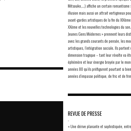
1
Mitsouko,…) affiche un certain romantisme 
illusion mais aussi un attrait vertigineux pou
avant-gardes artistiques de la fin du XIXème
XXème et les nouvelles technologies du son.
Jeunes Gens Mödernes » prennent leurs dis
avec les grands courants de pensée, les m
artistiques, l’intégration sociale. Ils portent
dimension tragique – tant leur révolte va êt
éphémère et leur énergie broyée par le mo
années 80 qu’ils préfigurent pourtant si bien
années d’impasse politique, de fric et de fri
REVUE DE PRESSE
-
« Une dérive planante et sophistiquée, entr