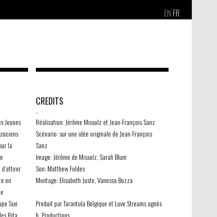
EN
FR
CREDITS
-
es Jeunes
Réalisation: Jérôme Missolz et Jean-François Sanz
usiciens
Scénario: sur une idée originale de Jean-François
ur la
Sanz
te
Image: Jérôme de Missolz, Sarah Blum
d’attirer
Son: Matthew Foldes
te en
Montage: Elisabeth Juste, Vanessa Bozza
te
pe Taxi
Produit par Tarantula Belgique et Love Streams agnès
des Rita
b. Productions