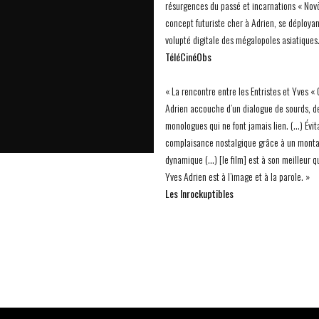
résurgences du passé et incarnations « Novö
concept futuriste cher à Adrien, se déployan
volupté digitale des mégalopoles asiatiques
TéléCinéObs
« La rencontre entre les Entristes et Yves «
Adrien accouche d’un dialogue de sourds, d
monologues qui ne font jamais lien. (…) Évit
complaisance nostalgique grâce à un mont
dynamique (…) [le film] est à son meilleur 
Yves Adrien est à l’image et à la parole. »
Les Inrockuptibles