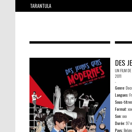
TARANTULA
DES J
UN FILM DE
2011
-
Genre:
Docu
Langues:
Fr
Sous-titres
Format:
xx
Son:
xxx
Durée:
97 m
Pays:
Belgi