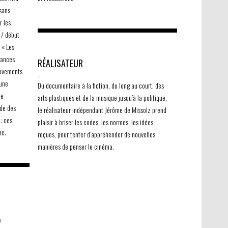
sans
r les
 / début
 « Les
tances
RÉALISATEUR
ouvements
-
 une
Du documentaire à la fiction, du long au court, des
re
arts plastiques et de la musique jusqu’à la politique,
nde des
le réalisateur indépendant Jérôme de Missolz prend
: ces
plaisir à briser les codes, les normes, les idées
me.
reçues, pour tenter d’appréhender de nouvelles
manières de penser le cinéma.
e