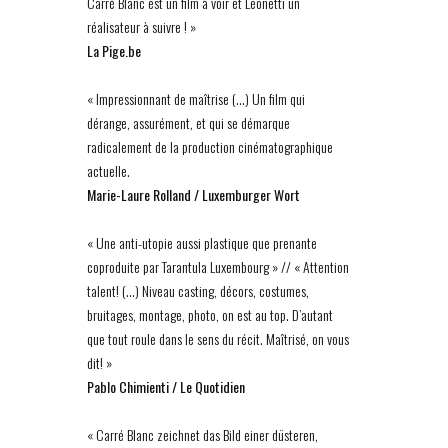
Carré Blanc est un film à voir et Leonetti un
réalisateur à suivre ! »
La Pige.be
« Impressionnant de maîtrise (…) Un film qui
dérange, assurément, et qui se démarque
radicalement de la production cinématographique
actuelle.
Marie-Laure Rolland / Luxemburger Wort
« Une anti-utopie aussi plastique que prenante
coproduite par Tarantula Luxembourg » // « Attention
talent! (…) Niveau casting, décors, costumes,
bruitages, montage, photo, on est au top. D’autant
que tout roule dans le sens du récit. Maîtrisé, on vous
dit! »
Pablo Chimienti / Le Quotidien
« Carré Blanc zeichnet das Bild einer düsteren,