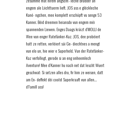
zesumme mat hirem ängscht- leche Brudder an
engem ale Liichttuerm lieft. JOS ass e gléckleche
Kané- ngchen, mee komplett erschöpft vu senge 53
Kanner. Béid dreemen heiansdo vun engem méi
spannenden Liewen. Enges Daags kräizt d’MOLLI de
Wee vun enger Ratefänker-Kaz. JOS, dee probéiert
hatt ze retten, verléiert säi Ge- diechtnes a mengt
vun elo un, hie wier e Superheld. Vun der Ratefänker-
Kaz verfollegt, gerode si an eng onheemlech
Aventure! Mee d’Kanner hu nach net dat lescht Wuert
geschwat: Si setzen alles dru, fir him ze weisen, datt
am En- deffekt déi coolst Superkraaft vun allen…
d’Famill ass!