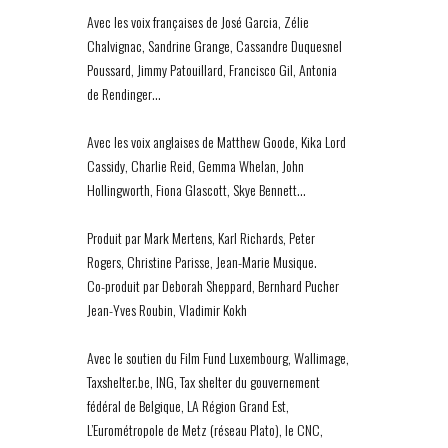
Avec les voix françaises de José Garcia, Zélie
Chalvignac, Sandrine Grange, Cassandre Duquesnel
Poussard, Jimmy Patouillard, Francisco Gil, Antonia
de Rendinger…
Avec les voix anglaises de Matthew Goode, Kika Lord
Cassidy, Charlie Reid, Gemma Whelan, John
Hollingworth, Fiona Glascott, Skye Bennett…
Produit par Mark Mertens, Karl Richards, Peter
Rogers, Christine Parisse, Jean-Marie Musique.
Co-produit par Deborah Sheppard, Bernhard Pucher
Jean-Yves Roubin, Vladimir Kokh
Avec le soutien du Film Fund Luxembourg, Wallimage,
Taxshelter.be, ING, Tax shelter du gouvernement
fédéral de Belgique, LA Région Grand Est,
L’Eurométropole de Metz (réseau Plato), le CNC,