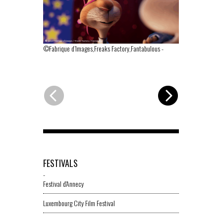
©Fabrique d’Images,Freaks Factory,Fantabulous
-
©Fabrique d’I
FESTIVALS
-
Festival d'Annecy
Luxembourg City Film Festival